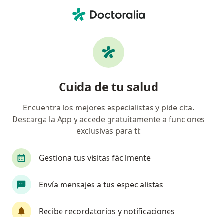
Men
Herpes • Ica, Ica
Filtros
• 1
Seguro
Mapa
Especialistas en Herpes en Ica
Cuida de tu salud
Encuentra los mejores especialistas y pide cita.
¿Qué especialidad estás buscando?
Descarga la App y accede gratuitamente a funciones
Médico general
Dermatólogo
exclusivas para ti:
Gestiona tus visitas fácilmente
Envía mensajes a tus especialistas
Recibe recordatorios y notificaciones