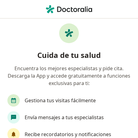
Men
Hemiparesia • Yanahuara, Arequipa
Filtros
• 1
Seguro
Mapa
Especialistas en Hemiparesia en Yanahuara
Cuida de tu salud
Encuentra los mejores especialistas y pide cita.
¿Qué especialidad estás buscando?
Descarga la App y accede gratuitamente a funciones
Neurólogo
exclusivas para ti:
Gestiona tus visitas fácilmente
Envía mensajes a tus especialistas
Recibe recordatorios y notificaciones