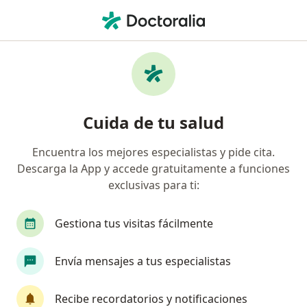
Men
Glioma • Huancayo, Junín
Filtros
• 1
Seguro
Mapa
Especialistas en Glioma en Huancayo
Cuida de tu salud
Encuentra los mejores especialistas y pide cita.
¿Qué especialidad estás buscando?
Descarga la App y accede gratuitamente a funciones
Oncólogo
exclusivas para ti:
Gestiona tus visitas fácilmente
Envía mensajes a tus especialistas
Recibe recordatorios y notificaciones