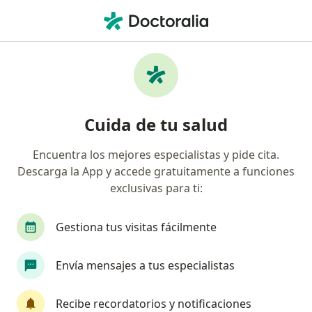
Men
Enfermedades Neuromusculares • Yanahuara, Arequipa
Filtros
• 1
Seguro
Mapa
Especialistas en Enfermedades
Cuida de tu salud
neuromusculares en Yanahuara
Encuentra los mejores especialistas y pide cita.
Descarga la App y accede gratuitamente a funciones
¿Qué especialidad estás buscando?
exclusivas para ti:
Neurólogo
Gestiona tus visitas fácilmente
Envía mensajes a tus especialistas
Recibe recordatorios y notificaciones