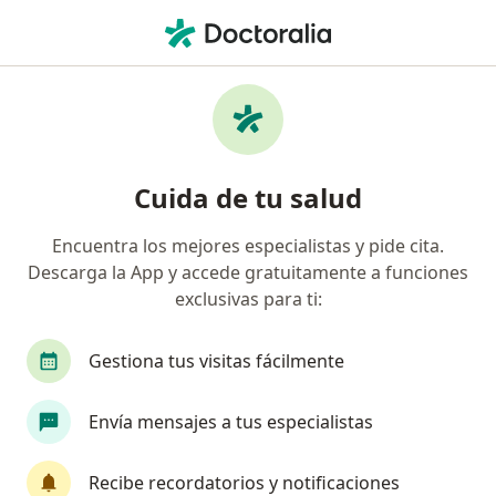
Men
¿Qué estás buscando?
Página De Inicio
Enfermedades
Enfermedad De Parkinson
Cuida de tu salud
Encuentra los mejores especialistas y pide cita.
Descarga la App y accede gratuitamente a funciones
Información
Pregunta al Experto
exclusivas para ti:
Gestiona tus visitas fácilmente
Envía mensajes a tus especialistas
Buenas tardes mi pregunta es ¿cual es la
causa de la enfermedad del parkinson? ¿se
Recibe recordatorios y notificaciones
puede heredar?