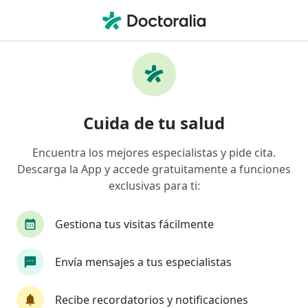
Men
Cáncer • Huancayo, Junín
Filtros
• 1
Mapa
Especialistas en Cáncer en Huancayo
Cuida de tu salud
Encuentra los mejores especialistas y pide cita.
¿Qué especialidad estás buscando?
Descarga la App y accede gratuitamente a funciones
Cirujano general
Oncólogo
exclusivas para ti:
Gestiona tus visitas fácilmente
Envía mensajes a tus especialistas
Recibe recordatorios y notificaciones