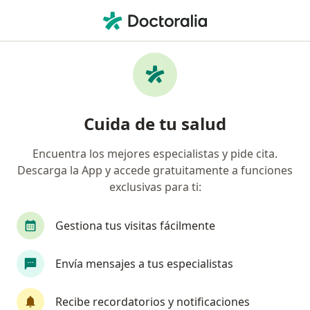
Men
Cáncer De Mama • Chiclayo, Lambayeque
Filtros
• 1
Seguro
Mapa
Especialistas en Cáncer de mama en
Cuida de tu salud
Chiclayo
Encuentra los mejores especialistas y pide cita.
Descarga la App y accede gratuitamente a funciones
¿Qué especialidad estás buscando?
exclusivas para ti:
Oncólogo
Cardiólogo
Cirujano pediátrico
Gestiona tus visitas fácilmente
Envía mensajes a tus especialistas
Recibe recordatorios y notificaciones