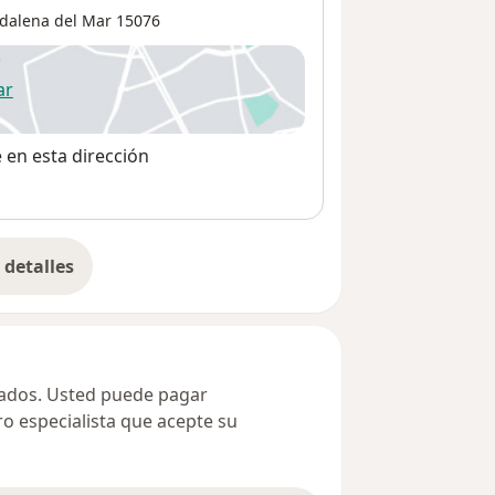
dalena del Mar
15076
ar
 abre en una nueva pestaña
e en esta dirección
detalles
bre la dirección
ivados. Usted puede pagar
ro especialista que acepte su