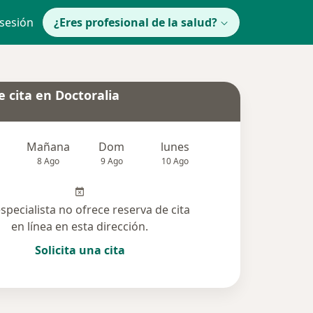
 sesión
¿Eres profesional de la salud?
 cita en Doctoralia
Mañana
Dom
lunes
Mar
Mié
8 Ago
9 Ago
10 Ago
11 Ago
12 Ag
especialista no ofrece reserva de cita
en línea en esta dirección.
Solicita una cita