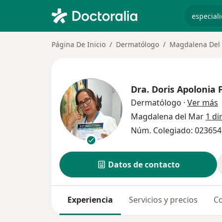
especiali
Página De Inicio
Dermatólogo
Magdalena Del
Dra.
Doris Apolonia 
s
Dermatólogo
·
Ver más
Magdalena del Mar
1 di
Núm. Colegiado: 023654
Datos de contacto
Experiencia
Servicios y precios
Co