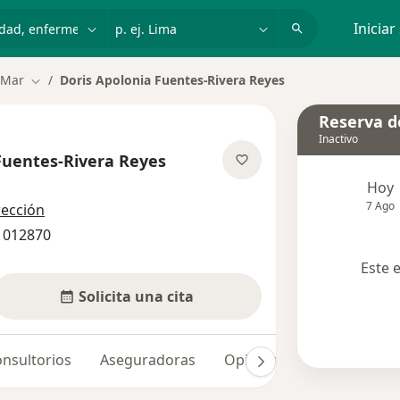
dad, enfermedad o nombre
p. ej. Lima
Iniciar
 Mar
Doris Apolonia Fuentes-Rivera Reyes
Cambiar de ciudad
Reserva de
Inactivo
Fuentes-Rivera Reyes
obre las especializaciones
Hoy
7 Ago
rección
 012870
Este 
Solicita una cita
nsultorios
Aseguradoras
Opiniones