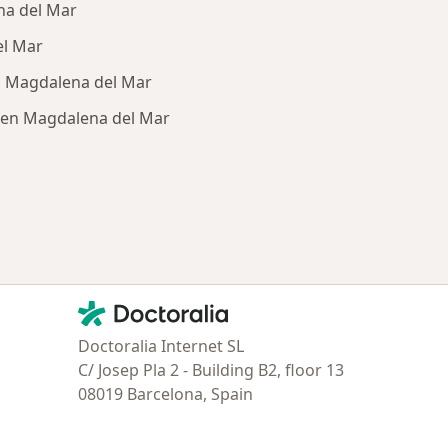
na del Mar
el Mar
n Magdalena del Mar
 en Magdalena del Mar
ría: Enfermedades más tratadas
Contacto
Doctoralia - Página de inicio
Doctoralia Internet SL
C/ Josep Pla 2 - Building B2, floor 13
08019 Barcelona, Spain