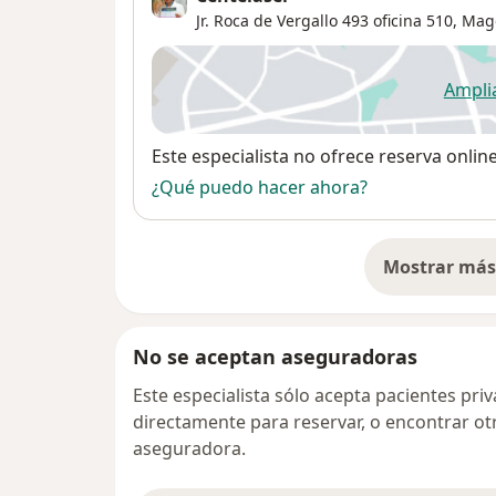
Jr. Roca de Vergallo 493 oficina 510,
Mag
Ampli
se
Disponibilidad
Este especialista no ofrece reserva onlin
¿Qué puedo hacer ahora?
Mostrar más 
so
No se aceptan aseguradoras
Este especialista sólo acepta pacientes pr
directamente para reservar, o encontrar ot
aseguradora.