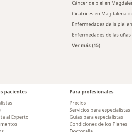
Cáncer de piel en Magdale
Cicatrices en Magdalena d
Enfermedades de la piel e
Enfermedades de las uñas
Ver más (15)
ercanas a Magdalena del Mar
Más en esta catego
os pacientes
Para profesionales
listas
Precios
s
Servicios para especialistas
ta al Experto
Guías para especialistas
amentos
Condiciones de los Planes
os
Doctoralia