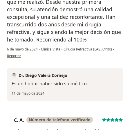
que me realizó. Desde nuestra primera
consulta, su atención demostró una calidad
excepcional y una calidez reconfortante. Han
transcurrido dos años desde mi cirugía
refractiva, y sigue siendo la mejor decisión que
he tomado. Recomiendo al 100%
6 de mayo de 2024
•
Clínica Vista
•
Cirugía Refractiva (LASIK/PRK)
•
en opinión del usuario Almendra Gonzáles
Reportar
Dr. Diego Valera Cornejo
Es un honor haber sido su médico.
11 de mayo de 2024
C. A.
Número de teléfono verificado
C