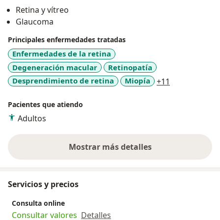
El Dr. Valera es un ávido investigador y ha publicado
Retina y vítreo
varios artículos y capítulos de libro sobre avances en el
Glaucoma
tratamiento del glaucoma y la retinopatía diabética. Su
trabajo ha sido reconocido en congresos
Principales enfermedades tratadas
internacionales, y continúa explorando nuevas
Enfermedades de la retina
fronteras en la medicina oftalmológica.
Degeneración macular
Retinopatía
a11y_sr_more
Desprendimiento de retina
Miopía
+11
Pacientes que atiendo
Adultos
Mostrar más detalles
sobre la experiencia
Servicios y precios
Consulta online
Consultar valores
Detalles