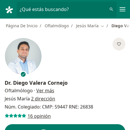
Men
¿Qué estás buscando?
Página De Inicio
Oftalmólogo
Jesús María
Diego Va
Cambiar de ci
Dr.
Diego Valera Cornejo
sobre las especializaciones
Oftalmólogo
·
Ver más
Jesús María
2 dirección
Núm. Colegiado: CMP: 59447 RNE: 26838
16 opinión