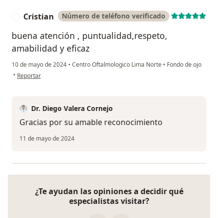
Cristian
Número de teléfono verificado
C
buena atención , puntualidad,respeto,
amabilidad y eficaz
10 de mayo de 2024
•
Centro Oftalmologico Lima Norte
•
Fondo de ojo
en opinión del usuario Cristian
•
Reportar
Dr. Diego Valera Cornejo
Gracias por su amable reconocimiento
11 de mayo de 2024
¿Te ayudan las opiniones a decidir qué
especialistas visitar?