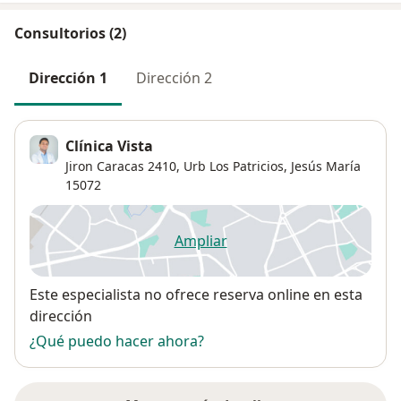
Consultorios (2)
Dirección 1
Dirección 2
Clínica Vista
Jiron Caracas 2410,
Urb Los Patricios
,
Jesús María
15072
Ampliar
se abre en una nueva pestañ
Disponibilidad
Este especialista no ofrece reserva online en esta
dirección
¿Qué puedo hacer ahora?