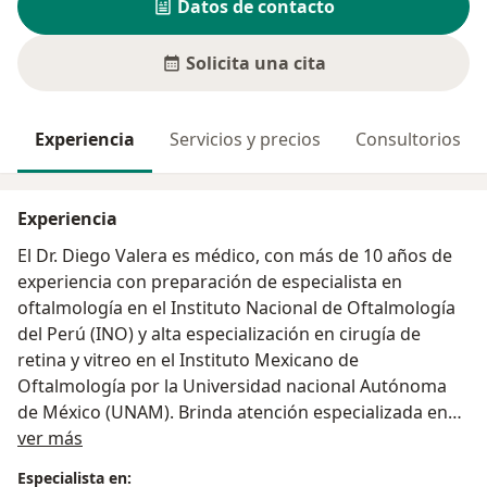
Datos de contacto
Solicita una cita
Experiencia
Servicios y precios
Consultorios
Experiencia
El Dr. Diego Valera es médico, con más de 10 años de
experiencia con preparación de especialista en
oftalmología en el Instituto Nacional de Oftalmología
del Perú (INO) y alta especialización en cirugía de
retina y vitreo en el Instituto Mexicano de
Oftalmología por la Universidad nacional Autónoma
de México (UNAM). Brinda atención especializada en
Acerca de mí
padecimientos oculares, además de tratamiento de
ver más
enfermedades de la retina, vitreo y mácula.
Especialista en: