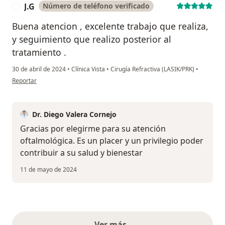
J.G
Número de teléfono verificado
J
Buena atencion , excelente trabajo que realiza,
y seguimiento que realizo posterior al
tratamiento .
30 de abril de 2024
•
Clínica Vista
•
Cirugía Refractiva (LASIK/PRK)
•
en opinión del usuario J.G
Reportar
Dr. Diego Valera Cornejo
Gracias por elegirme para su atención
oftalmológica. Es un placer y un privilegio poder
contribuir a su salud y bienestar
11 de mayo de 2024
Ver más