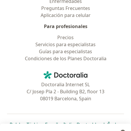
Enfermedades
Preguntas Frecuentes
Aplicación para celular
Para profesionales
Precios
Servicios para especialistas
Guías para especialistas
Condiciones de los Planes Doctoralia
Contacto
Doctoralia - Página de inicio
Doctoralia Internet SL
C/ Josep Pla 2 - Building B2, floor 13
08019 Barcelona, Spain
se abre en una nueva pestaña
se abre en una nueva pestaña
se abre en una nueva pestaña
se abre en una nueva pes
se abre en 
se a
Polska
,
Türkiye
,
España
,
Italia
,
Deutschland
,
Česko
,