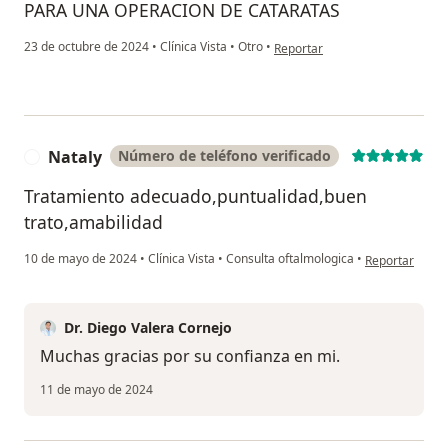
PARA UNA OPERACION DE CATARATAS
en opinión del usuario KATHY
23 de octubre de 2024
•
Clínica Vista
•
Otro
•
Reportar
Nataly
Número de teléfono verificado
N
Tratamiento adecuado,puntualidad,buen
trato,amabilidad
en opinión del 
10 de mayo de 2024
•
Clínica Vista
•
Consulta oftalmologica
•
Reportar
Dr. Diego Valera Cornejo
Muchas gracias por su confianza en mi.
11 de mayo de 2024