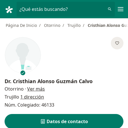
Men
¿Qué estás buscando?
Página De Inicio
Otorrino
Trujillo
Cristhian Alonso G
Dr.
Cristhian Alonso Guzmán Calvo
sobre las especializaciones
Otorrino
·
Ver más
Trujillo
1 dirección
Núm. Colegiado: 46133
Datos de contacto