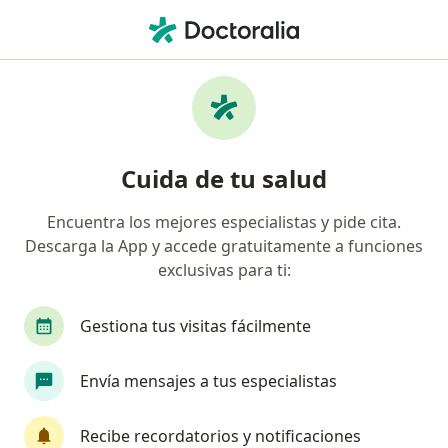
Men
Otorrinolaringología • Trujillo, La Libertad
Filtros
• 1
Seguro
Mapa
Centros médicos de otorrinolaringología en
Cuida de tu salud
Trujillo
Encuentra los mejores especialistas y pide cita.
Descarga la App y accede gratuitamente a funciones
exclusivas para ti:
Gestiona tus visitas fácilmente
Envía mensajes a tus especialistas
Centro de Especialidades Médicas
Sagrado Corazón
Recibe recordatorios y notificaciones
·
Ver más
Otorrinolaringología, Cardiología, Cirugía general