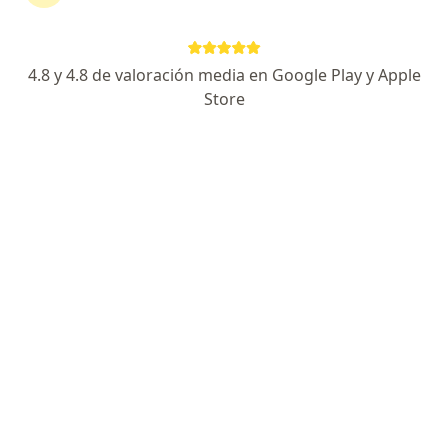
Los Zafiros 330. Urbanización Santa Inés (Barrio Médico), Trujillo
•
Mapa
Ningún profesional de este centro tiene citas disponibles
4.8 y 4.8 de valoración media en Google Play y Apple
Store
Mostrar perfil
Clinica San Antonio
·
Otorrinolaringología, Anatomía patológica, Anestesiología
Ver más
4 opinión
Jr Larco 620 - 630, Trujillo
•
Mapa