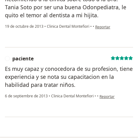
Tania Soto por ser una buena Odonpediatra, le
quito el temor al dentista a mi hijita.
en opinión del usuario a
19 de octubre de 2013
•
Clinica Dental Montefiori
•
•
Reportar
paciente
P
Es muy capaz y conocedora de su profesion, tiene
experiencia y se nota su capacitacion en la
habilidad para tratar niños.
en opinión del usuario
6 de septiembre de 2013
•
Clinica Dental Montefiori
•
•
Reportar