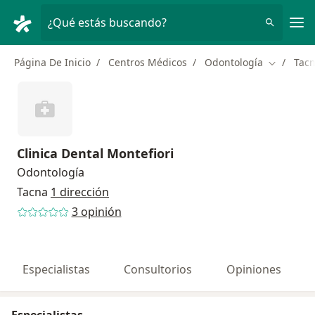
Men
¿Qué estás buscando?
Página De Inicio
Centros Médicos
Odontología
Tac
Cambiar d
Clinica Dental Montefiori
Odontología
Tacna
1 dirección
3 opinión
Especialistas
Consultorios
Opiniones
Especialistas