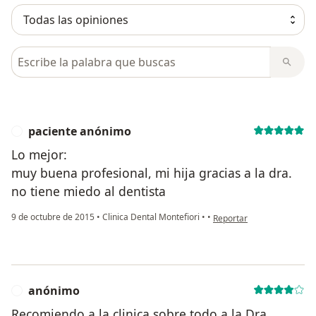
Busca en opiniones
paciente anónimo
P
Lo mejor:
muy buena profesional, mi hija gracias a la dra.
no tiene miedo al dentista
en opinión del usuario pa
9 de octubre de 2015
•
Clinica Dental Montefiori
•
•
Reportar
anónimo
A
Recomiendo a la clinica sobre todo a la Dra.