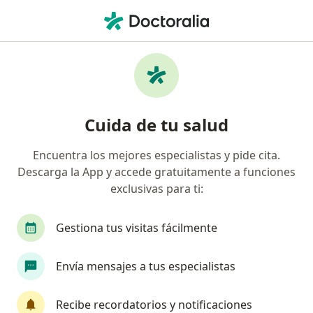
Men
Odontología
Filtros
• 1
Seguro
Mapa
Centros médicos de odontología
Cuida de tu salud
Encuentra los mejores especialistas y pide cita.
Elige la ciudad en la que buscas al especialista
Descarga la App y accede gratuitamente a funciones
Arequipa
Lima
Trujillo
Miraflores
exclusivas para ti:
Gestiona tus visitas fácilmente
Envía mensajes a tus especialistas
Recibe recordatorios y notificaciones