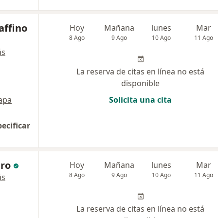
affino
Hoy
Mañana
lunes
Mar
8 Ago
9 Ago
10 Ago
11 Ago
ás
La reserva de citas en línea no está
disponible
apa
Solicita una cita
pecificar
ero
Hoy
Mañana
lunes
Mar
8 Ago
9 Ago
10 Ago
11 Ago
ás
La reserva de citas en línea no está