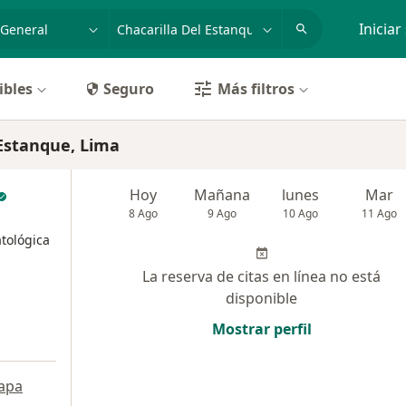
dad, enfermedad o nombre
p. ej. Lima
Iniciar
ibles
Seguro
Más filtros
 Estanque, Lima
Hoy
Mañana
lunes
Mar
8 Ago
9 Ago
10 Ago
11 Ago
tológica
La reserva de citas en línea no está
disponible
Mostrar perfil
apa