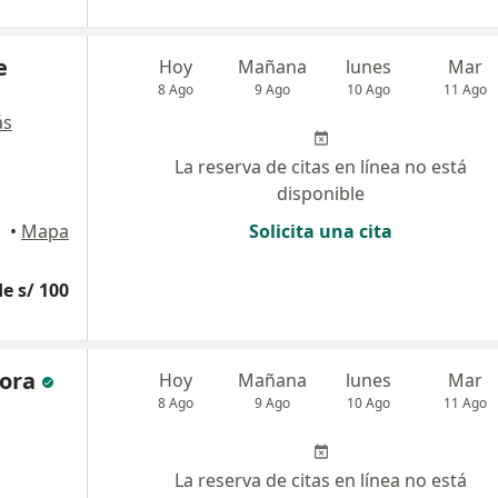
e
Hoy
Mañana
lunes
Mar
8 Ago
9 Ago
10 Ago
11 Ago
ás
La reserva de citas en línea no está
disponible
•
Mapa
Solicita una cita
e s/ 100
ora
Hoy
Mañana
lunes
Mar
8 Ago
9 Ago
10 Ago
11 Ago
La reserva de citas en línea no está