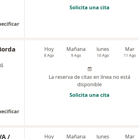
Solicita una cita
pecificar
Borda
Hoy
Mañana
lunes
Mar
8 Ago
9 Ago
10 Ago
11 Ago
ás
La reserva de citas en línea no está
disponible
Solicita una cita
pecificar
A /
Hoy
Mañana
lunes
Mar