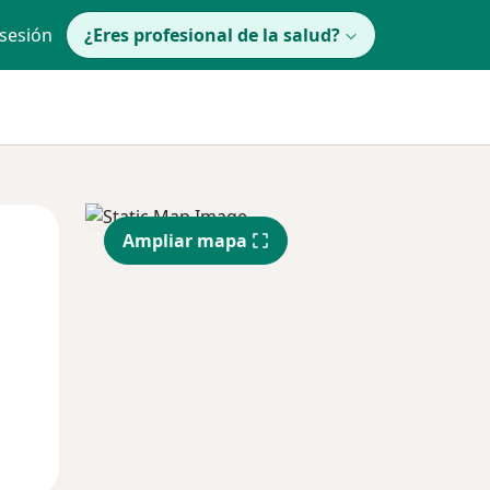
 sesión
¿Eres profesional de la salud?
Mié
Jue
Vie
Ampliar mapa
12 Ago
13 Ago
14 Ago