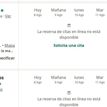
Hoy
Mañana
lunes
Mar
8 Ago
9 Ago
10 Ago
11 Ago
·
Ver
go
La reserva de citas en línea no está
disponible
ONCOLOGICO JUAN XXIII, San Borja
•
Mapa
Solicita una cita
Consulta en patología benigna y maligna de la mama, piel y tumores de partes blandas
pecificar
os
Hoy
Mañana
lunes
Mar
8 Ago
9 Ago
10 Ago
11 Ago
ás
La reserva de citas en línea no está
disponible