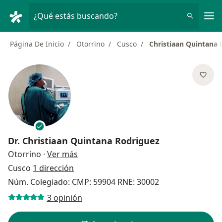
Men
¿Qué estás buscando?
Página De Inicio
Otorrino
Cusco
Christiaan Quintana 
Dr.
Christiaan Quintana Rodriguez
sobre las especializaciones
Otorrino
·
Ver más
Cusco
1 dirección
Núm. Colegiado: CMP: 59904 RNE: 30002
3 opinión