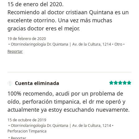
15 de enero del 2020.
Recomiendo al doctor cristiaan Quintana es un
excelente otorrino. Una vez más muchas
gracias doctor eres el mejor.
19 de febrero de 2020
•
Otorrinolaringología Dr. Quintana | Av. de la Cultura, 1214
•
Otro
•
en opinión del usuario Walter
Reportar
Cuenta eliminada
100% recomendo, acudi por un problema de
oído, perforación timpanica, el dr me operó y
actualmente ya estoy escuchando nuevamente.
15 de octubre de 2019
•
Otorrinolaringología Dr. Quintana | Av. de la Cultura, 1214
•
Perforacion Timpanica
en opinión del usuario Cuenta eliminada
•
Reportar