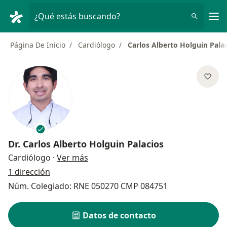
Men
¿Qué estás buscando?
Página De Inicio
Cardiólogo
Carlos Alberto Holguin Pala
Dr.
Carlos Alberto Holguin Palacios
sobre las especializaciones
Cardiólogo
·
Ver más
1 dirección
Núm. Colegiado: RNE 050270 CMP 084751
Datos de contacto