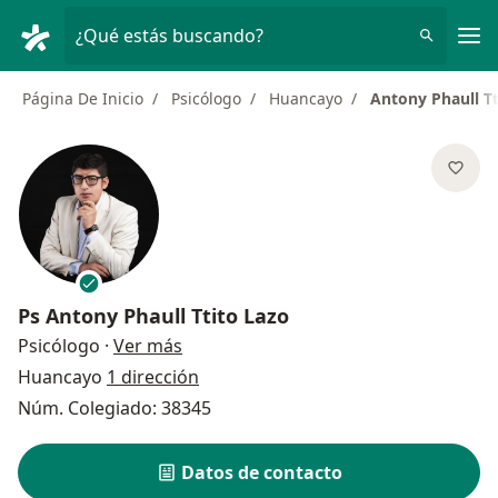
Men
¿Qué estás buscando?
Página De Inicio
Psicólogo
Huancayo
Antony Phaull Tt
Ps
Antony Phaull Ttito Lazo
sobre las especializaciones
Psicólogo
·
Ver más
Huancayo
1 dirección
Núm. Colegiado: 38345
Datos de contacto