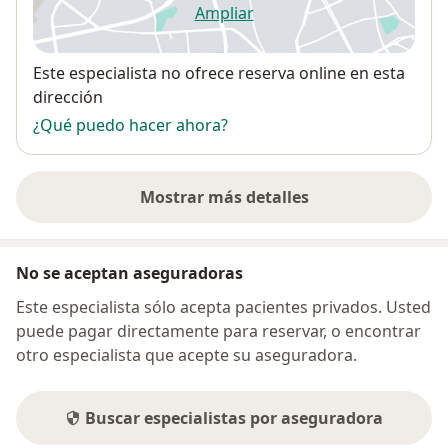
Ampliar
se abre en una nueva pestañ
Disponibilidad
Este especialista no ofrece reserva online en esta
dirección
¿Qué puedo hacer ahora?
Mostrar más detalles
sobre la dirección
No se aceptan aseguradoras
Este especialista sólo acepta pacientes privados. Usted
puede pagar directamente para reservar, o encontrar
otro especialista que acepte su aseguradora.
Buscar especialistas por aseguradora