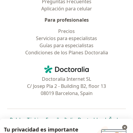
Preguntas Frecuentes
Aplicación para celular
Para profesionales
Precios
Servicios para especialistas
Guías para especialistas
Condiciones de los Planes Doctoralia
Contacto
Doctoralia - Página de inicio
Doctoralia Internet SL
C/ Josep Pla 2 - Building B2, floor 13
08019 Barcelona, Spain
se abre en una nueva pestaña
se abre en una nueva pestaña
se abre en una nueva pestaña
se abre en una nueva pes
se abre en 
se a
Polska
,
Türkiye
,
España
,
Italia
,
Deutschland
,
Česko
,
se abre en una nueva pestaña
se abre en una nueva pestaña
se abre en una nueva pestaña
se abre en una nueva p
se abre en 
se abr
Portugal
,
México
,
Chile
,
Brasil
,
Argentina
,
Perú
,
Tu privacidad es importante