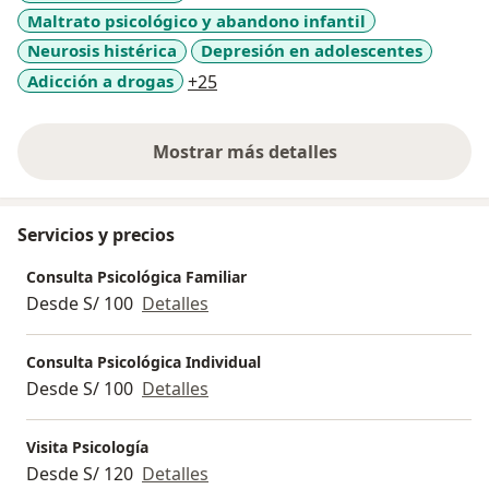
Maltrato psicológico y abandono infantil
Juntos podemos trabajar para transformar tus
desafíos en oportunidades de crecimiento.
Neurosis histérica
Depresión en adolescentes
a11y_sr_more_diseases
Adicción a drogas
+25
Mostrar más detalles
sobre la experiencia
Servicios y precios
Consulta Psicológica Familiar
Desde S/ 100
Detalles
Consulta Psicológica Individual
Desde S/ 100
Detalles
Visita Psicología
Desde S/ 120
Detalles