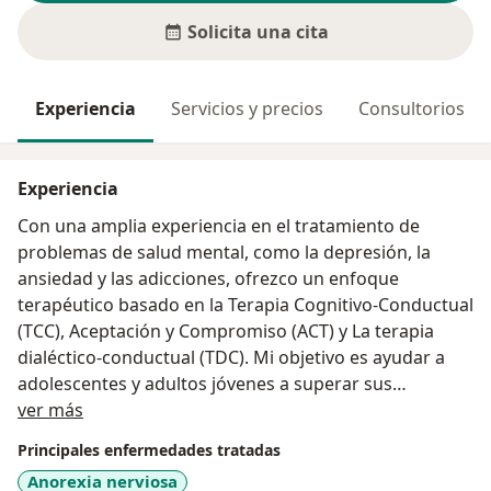
Solicita una cita
Experiencia
Servicios y precios
Consultorios
Experiencia
Con una amplia experiencia en el tratamiento de
problemas de salud mental, como la depresión, la
ansiedad y las adicciones, ofrezco un enfoque
terapéutico basado en la Terapia Cognitivo-Conductual
(TCC), Aceptación y Compromiso (ACT) y La terapia
dialéctico-conductual (TDC). Mi objetivo es ayudar a
adolescentes y adultos jóvenes a superar sus
Acerca de mí
dificultades emocionales y de conducta, ofreciéndoles
ver más
un espacio de confianza, empatía y acompañamiento
Principales enfermedades tratadas
profesional para que puedan encontrar las
Anorexia nerviosa
herramientas necesarias para mejorar su bienestar.