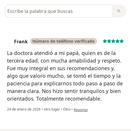
Busca en opiniones
Frank
Número de teléfono verificado
F
La doctora atendió a mi papá, quien es de la
tercera edad, con mucha amabilidad y respeto.
Fue muy integral en sus recomendaciones y,
algo que valoro mucho, se tomó el tiempo y la
paciencia para explicarnos todo paso a paso de
manera clara. Nos hizo sentir tranquilos y bien
orientados. Totalmente recomendable.
en opinión del usuario Frank
24 de enero de 2026
•
otro lugar
•
Otro
•
Reportar