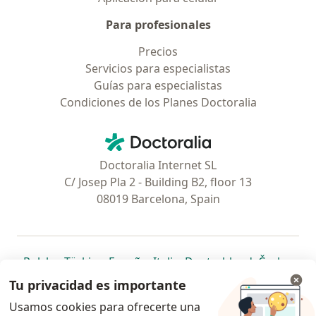
Para profesionales
Precios
Servicios para especialistas
Guías para especialistas
Condiciones de los Planes Doctoralia
Contacto
Doctoralia - Página de inicio
Doctoralia Internet SL
C/ Josep Pla 2 - Building B2, floor 13
08019 Barcelona, Spain
se abre en una nueva pestaña
se abre en una nueva pestaña
se abre en una nueva pestaña
se abre en una nueva pes
se abre en 
se a
Polska
,
Türkiye
,
España
,
Italia
,
Deutschland
,
Česko
,
se abre en una nueva pestaña
se abre en una nueva pestaña
se abre en una nueva pestaña
se abre en una nueva p
se abre en 
se abr
Portugal
,
México
,
Chile
,
Brasil
,
Argentina
,
Perú
,
Tu privacidad es importante
se abre en una nueva pe
Colombia
Usamos cookies para ofrecerte una