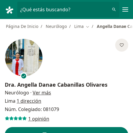
Men
¿Qué estás buscando?
Página De Inicio
Neurólogo
Lima
Angella Danae Cab
Cambiar de ciudad
Dra.
Angella Danae Cabanillas Olivares
sobre las especializaciones
Neurólogo
·
Ver más
Lima
1 dirección
Núm. Colegiado: 081079
1 opinión