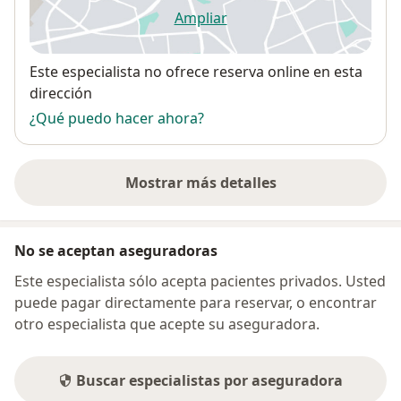
Ampliar
se abre en una nueva pestañ
Disponibilidad
Este especialista no ofrece reserva online en esta
dirección
¿Qué puedo hacer ahora?
Mostrar más detalles
sobre la dirección
No se aceptan aseguradoras
Este especialista sólo acepta pacientes privados. Usted
puede pagar directamente para reservar, o encontrar
otro especialista que acepte su aseguradora.
Buscar especialistas por aseguradora