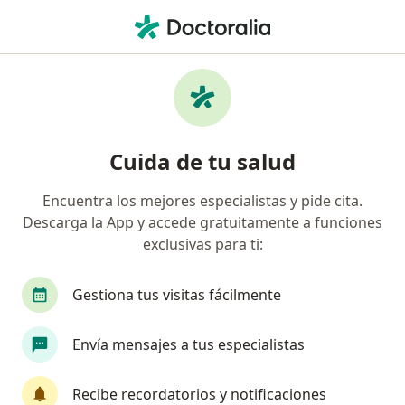
Men
¿Qué estás buscando?
Página De Inicio
Medicamentos
Vagisten
Vagisten - Información, expertos
Cuida de tu salud
y preguntas frecuentes
Encuentra los mejores especialistas y pide cita.
Descarga la App y accede gratuitamente a funciones
exclusivas para ti:
Información
Pregunta al Experto
Gestiona tus visitas fácilmente
Uso de Vagisten
Envía mensajes a tus especialistas
Recibe recordatorios y notificaciones