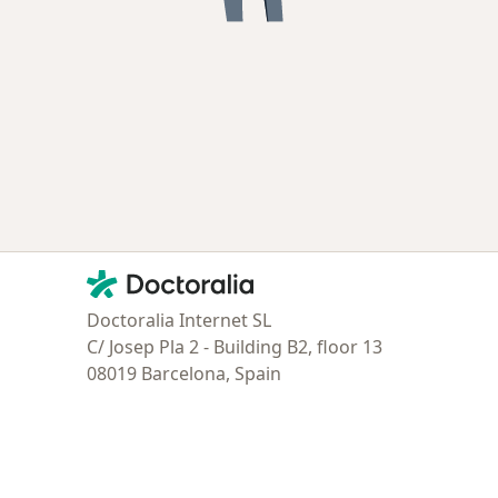
Contacto
Doctoralia - Página de inicio
Doctoralia Internet SL
C/ Josep Pla 2 - Building B2, floor 13
08019 Barcelona, Spain