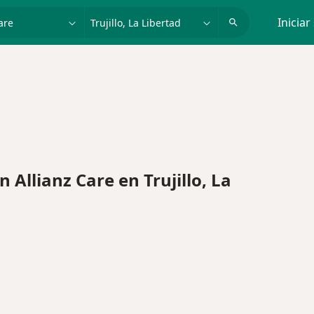
dad, enfermedad o nombre
p. ej. Lima
Iniciar
llianz Care en Trujillo, La