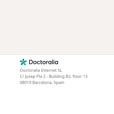
ía: Especialistas más solicitados
Contacto
Doctoralia - Página de inicio
Doctoralia Internet SL
C/ Josep Pla 2 - Building B2, floor 13
08019 Barcelona, Spain