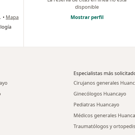
disponible
4, Huancayo
•
Mapa
Mostrar perfil
logía
Especialistas más solicitad
cayo
Cirujanos generales Huan
o
Ginecólogos Huancayo
Pediatras Huancayo
Médicos generales Huanc
Traumatólogos y ortopedi