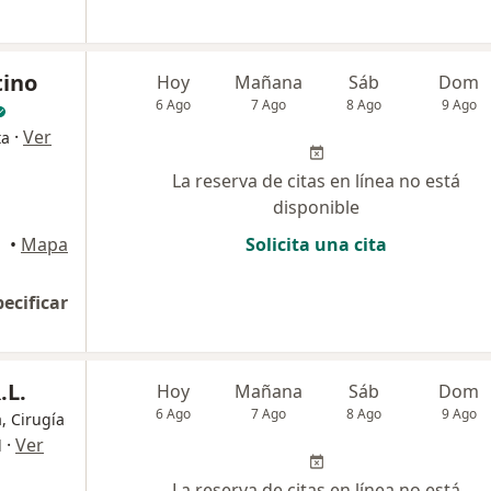
tino
Hoy
Mañana
Sáb
Dom
6 Ago
7 Ago
8 Ago
9 Ago
·
Ver
ta
La reserva de citas en línea no está
disponible
•
Mapa
Solicita una cita
pecificar
.L.
Hoy
Mañana
Sáb
Dom
6 Ago
7 Ago
8 Ago
9 Ago
, Cirugía
·
Ver
l
La reserva de citas en línea no está