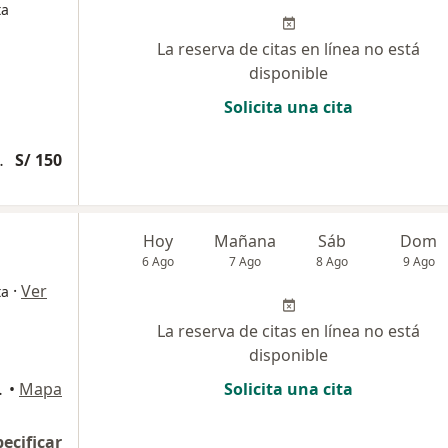
ta
La reserva de citas en línea no está
disponible
Solicita una cita
 Traumatología
S/ 150
Hoy
Mañana
Sáb
Dom
6 Ago
7 Ago
8 Ago
9 Ago
·
Ver
ta
La reserva de citas en línea no está
disponible
4, Huancayo
•
Mapa
Solicita una cita
pecificar