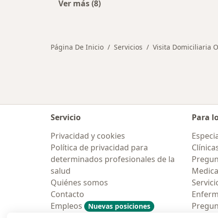
Ver más (8)
Más en esta categoría: Otros servi
Página De Inicio
Servicios
Visita Domiciliaria
Servicio
Para l
Privacidad y cookies
Especia
Política de privacidad para
Clínica
determinados profesionales de la
Pregun
salud
Medic
Quiénes somos
Servici
Contacto
Enfer
Empleos
Pregun
Nuevas posiciones
Condiciones Generales de
Aplicac