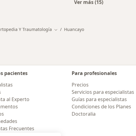
Ver más (15)
cios en Huancayo
Más en esta categor
 Ortopedia Y Traumatología
Huancayo
Cambiar de ciudad
os pacientes
Para profesionales
listas
Precios
s
Servicios para especialistas
ta al Experto
Guías para especialistas
amentos
Condiciones de los Planes
os
Doctoralia
medades
tas Frecuentes
ión para celular