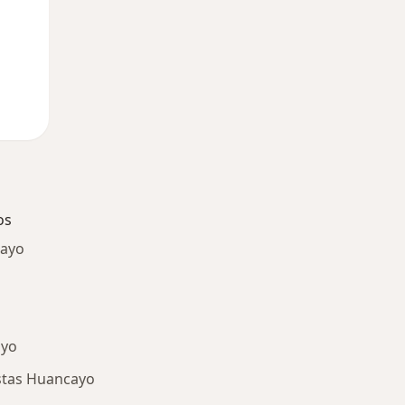
os
cayo
ayo
stas Huancayo