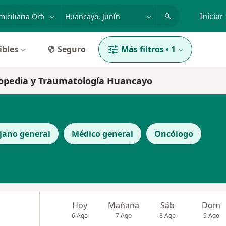
dad, enfermedad o nombre
p. ej. Lima
Iniciar
ibles
Seguro
Más filtros
•
1
Ortopedia y Traumatología Huancayo
jano general
Médico general
Oncólogo
Hoy
Mañana
Sáb
Dom
6 Ago
7 Ago
8 Ago
9 Ago