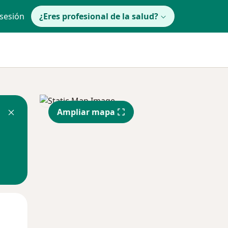
 sesión
¿Eres profesional de la salud?
Ampliar mapa
lunes
Mar
Mié
10 Ago
11 Ago
12 Ago