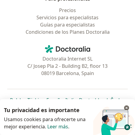
Precios
Servicios para especialistas
Guías para especialistas
Condiciones de los Planes Doctoralia
Contacto
Doctoralia - Página de inicio
Doctoralia Internet SL
C/ Josep Pla 2 - Building B2, floor 13
08019 Barcelona, Spain
se abre en una nueva pestaña
se abre en una nueva pestaña
se abre en una nueva pestaña
se abre en una nueva pes
se abre en 
se a
Polska
,
Türkiye
,
España
,
Italia
,
Deutschland
,
Česko
,
se abre en una nueva pestaña
se abre en una nueva pestaña
se abre en una nueva pestaña
se abre en una nueva p
se abre en 
se abr
Portugal
,
México
,
Chile
,
Brasil
,
Argentina
,
Perú
,
Tu privacidad es importante
se abre en una nueva pe
Colombia
Usamos cookies para ofrecerte una
mejor experiencia.
www.doctoralia.pe © 2026 - Encuentra tu
Leer más
.
especialista y agenda cita