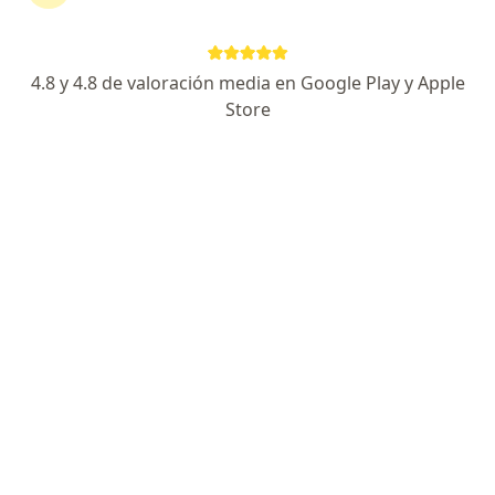
Dra. Meylin Hidalgo Guarniz
Neurólogo
Lima
4.8 y 4.8 de valoración media en Google Play y Apple
Store
Bueno días. No, no es necesario estar en ayunas
para realizar ese procedimiento. Saludos!
necesito hacer una electriografía y vcn de
musculos inferiores cuanto es el costo?
Dr. José Romero
Neurofisiólogo clínico, Neurólogo
Chorrillos