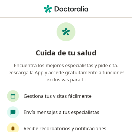
Men
¿Qué estás buscando?
Página De Inicio
Servicios
Electromiografía
Cuida de tu salud
Encuentra los mejores especialistas y pide cita.
Información
Pregunta al Experto
Descarga la App y accede gratuitamente a funciones
exclusivas para ti:
Gestiona tus visitas fácilmente
Buenas noches, para la electromiografia se
Envía mensajes a tus especialistas
requiere estar en ayunas?
Recibe recordatorios y notificaciones