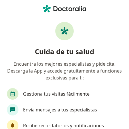
Men
Consulta De Revisión Visitas Sucesivas • Paucarpata, Arequipa
Filtros
• 1
Seguro
Mapa
Especialistas en Consulta de Revisión /
Cuida de tu salud
Visitas sucesivas Paucarpata
Encuentra los mejores especialistas y pide cita.
Descarga la App y accede gratuitamente a funciones
¿Qué especialidad estás buscando?
exclusivas para ti:
Cardiólogo
Médico general
Neurocirujan
Gestiona tus visitas fácilmente
Envía mensajes a tus especialistas
Recibe recordatorios y notificaciones