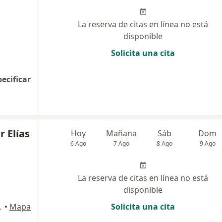
La reserva de citas en línea no está
disponible
Solicita una cita
pecificar
r Elías
Hoy
Mañana
Sáb
Dom
6 Ago
7 Ago
8 Ago
9 Ago
La reserva de citas en línea no está
disponible
ermoso, Surco
•
Mapa
Solicita una cita