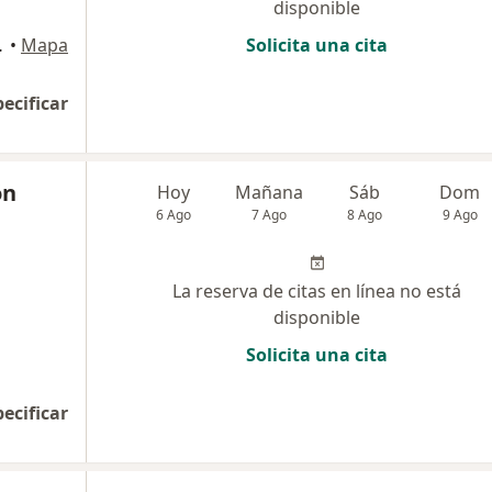
disponible
urco, Surco
•
Mapa
Solicita una cita
pecificar
ón
Hoy
Mañana
Sáb
Dom
6 Ago
7 Ago
8 Ago
9 Ago
La reserva de citas en línea no está
disponible
Solicita una cita
pecificar