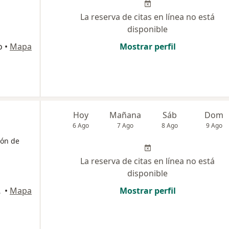
La reserva de citas en línea no está
disponible
o
•
Mapa
Mostrar perfil
Hoy
Mañana
Sáb
Dom
6 Ago
7 Ago
8 Ago
9 Ago
ión de
La reserva de citas en línea no está
disponible
ckey Plaza., Surco
•
Mapa
Mostrar perfil