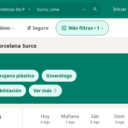
dad, enfermedad o nombre
p. ej. Lima
Iniciar
ibles
Seguro
Más filtros
•
1
Porcelana Surco
rujano plástico
Ginecólogo
bilitación
Ver más
s
Hoy
Mañana
Sáb
Dom
6 Ago
7 Ago
8 Ago
9 Ago