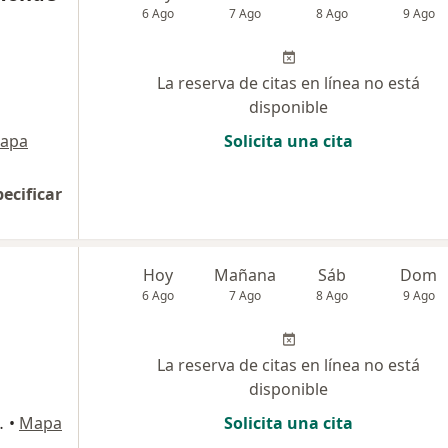
6 Ago
7 Ago
8 Ago
9 Ago
La reserva de citas en línea no está
disponible
apa
Solicita una cita
pecificar
Hoy
Mañana
Sáb
Dom
6 Ago
7 Ago
8 Ago
9 Ago
La reserva de citas en línea no está
disponible
n Juan de Miraflores
•
Mapa
Solicita una cita