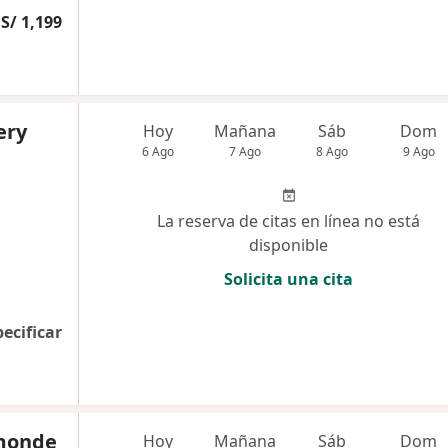
S/ 1,199
ery
Hoy
Mañana
Sáb
Dom
6 Ago
7 Ago
8 Ago
9 Ago
La reserva de citas en línea no está
disponible
Solicita una cita
pecificar
amonde
Hoy
Mañana
Sáb
Dom