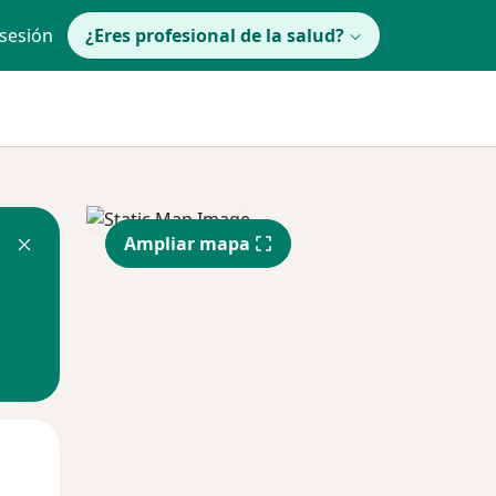
 sesión
¿Eres profesional de la salud?
Ampliar mapa
lunes
Mar
Mié
10 Ago
11 Ago
12 Ago