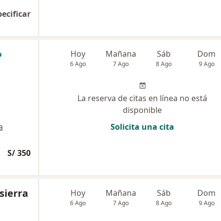
pecificar
Hoy
Mañana
Sáb
Dom
6 Ago
7 Ago
8 Ago
9 Ago
La reserva de citas en línea no está
disponible
a
Solicita una cita
S/ 350
sierra
Hoy
Mañana
Sáb
Dom
6 Ago
7 Ago
8 Ago
9 Ago