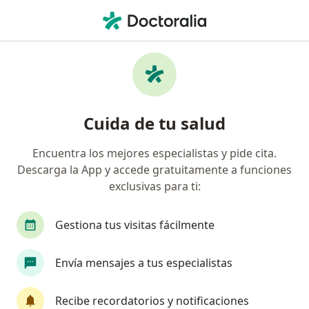
Men
La Protectora • Surco, Lima
Página De Inicio
Surco
La Protectora
Cuida de tu salud
Encuentra los mejores especialistas y pide cita.
Descarga la App y accede gratuitamente a funciones
exclusivas para ti:
Gestiona tus visitas fácilmente
Envía mensajes a tus especialistas
Recibe recordatorios y notificaciones