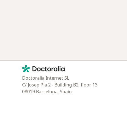
Contacto
Doctoralia - Página de inicio
Doctoralia Internet SL
C/ Josep Pla 2 - Building B2, floor 13
08019 Barcelona, Spain