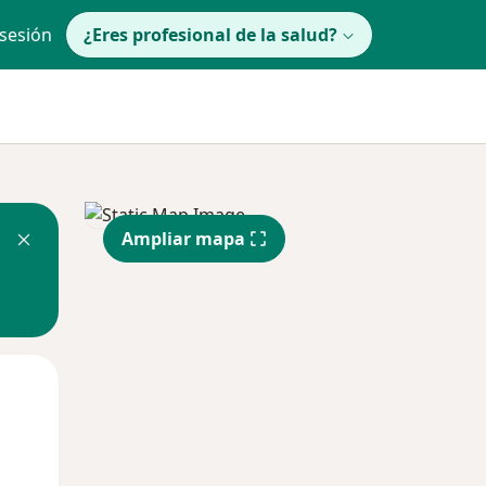
 sesión
¿Eres profesional de la salud?
Ampliar mapa
Mié
Jue
Vie
12 Ago
13 Ago
14 Ago