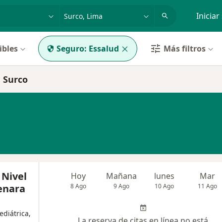
dad, enfermedad o nombre
p. ej. Lima
Iniciar
ibles
Seguro:
Essalud
Más filtros
 Surco
 Nivel
Hoy
Mañana
lunes
Mar
enara
8 Ago
9 Ago
10 Ago
11 Ago
ediátrica,
La reserva de citas en línea no está