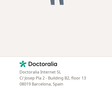
Contacto
Doctoralia - Página de inicio
Doctoralia Internet SL
C/ Josep Pla 2 - Building B2, floor 13
08019 Barcelona, Spain