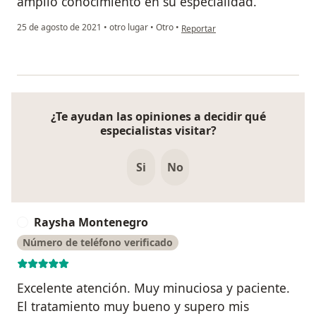
amplio conocimiento en su especialidad.
en opinión del usuario Adolfo Tues
25 de agosto de 2021
•
otro lugar
•
Otro
•
Reportar
¿Te ayudan las opiniones a decidir qué
especialistas visitar?
Si
No
Raysha Montenegro
R
Número de teléfono verificado
Excelente atención. Muy minuciosa y paciente.
El tratamiento muy bueno y supero mis