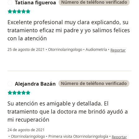
Tatiana figueroa
Número de teléfono verificado
T
Excelente profesional muy clara explicando, su
tratamiento eficaz mi padre y yo salimos felices
con la atención
en opinión del u
25 de agosto de 2021
•
Otorrinolaringologo
•
Audiometría
•
Reportar
Alejandra Bazán
Número de teléfono verificado
A
Su atención es amigable y detallada. El
tratamiento que la doctora me brindó ayudó a
mi recuperación
24 de agosto de 2021
en opinión del 
•
Otorrinolaringologo
•
Primera visita Otorrinolaringología
•
Reportar