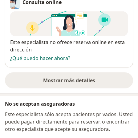
Consulta online
· Ubicación: Km. 3.5 Carretera a Pimentel
· Cargo: Interna de Medicina
· Periodo: enero-diciembre 2015
· Actividades académico – asistenciales
Experiencia laboral
Disponibilidad
Este especialista no ofrece reserva online en esta
PUESTO DE SALUD LAGUNAS-LAGUNAS MOCUPE |
dirección
QUINTIL II | MAYO 2016-MAYO2017
¿Qué puedo hacer ahora?
· Jefe del puesto de salud · Encargado de:
▪ Salud del adulto
▪ Salud del adolescente
Mostrar más detalles
sobre la dirección
▪ Enfermedades no transmisibles
▪ Enfermedades trasmisibles
▪ Recaudación
No se aceptan aseguradoras
HOSPITAL NACIONAL ALMANZOR AGUINAGA ASENJO |
Este especialista sólo acepta pacientes privados. Usted
CHICLAYO | JULIO 2017-JUNIO 2020
puede pagar directamente para reservar, o encontrar
· Médico residente de otorrinolaringología
otro especialista que acepte su aseguradora.
· Capacidad resolutiva en manejo del paciente