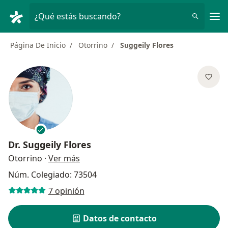
Men
¿Qué estás buscando?
Página De Inicio
Otorrino
Suggeily Flores
Dr.
Suggeily Flores
sobre las especializaciones
Otorrino
·
Ver más
Núm. Colegiado: 73504
7 opinión
Datos de contacto