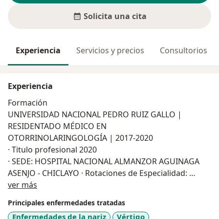
Solicita una cita
Experiencia
Servicios y precios
Consultorios
Experiencia
Formación
UNIVERSIDAD NACIONAL PEDRO RUIZ GALLO |
RESIDENTADO MÉDICO EN
OTORRINOLARINGOLOGÍA | 2017-2020
· Titulo profesional 2020
· SEDE: HOSPITAL NACIONAL ALMANZOR AGUINAGA
ASENJO - CHICLAYO · Rotaciones de Especialidad:
Acerca de mí
▪ Hospital centro médico naval Cirujano Mayor
ver más
Santiago Távara - Lima
Principales enfermedades tratadas
▪ Hospital Nacional “Dos de Mayo”- Lima
Enfermedades de la nariz
Vértigo