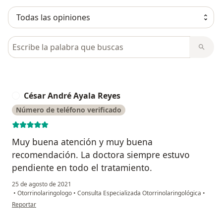
· Médico residente de otorrinolaringología
· ROTACIÓN: cirugía plástica|| otorrinolaringología
CLINICA PROVIDA ENERO 2020- ACTUALIDAD
Busca en opiniones
· Médico otorrinolaringologo
HOSPITAL NACIONAL ALMANZOR AGUINAGA ASENJO |
chiclayo | julio 2020- ACTUALIDAD Médico
César André Ayala Reyes
otorrinolaringologo
C
Número de teléfono verificado
Muy buena atención y muy buena
recomendación. La doctora siempre estuvo
pendiente en todo el tratamiento.
25 de agosto de 2021
•
Otorrinolaringologo
•
Consulta Especializada Otorrinolaringológica
•
en opinión del usuario César André Ayala Reyes
Reportar