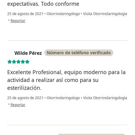
expectativas. Todo conforme
25 de agosto de 2021
•
Otorrinolaringologo
•
Visita Otorrinolaringología
en opinión del usuario Raysha Montenegro
•
Reportar
Wilde Pérez
Número de teléfono verificado
W
Excelente Profesional, equipo moderno para la
actividad a realizar así como para su
esterilización.
25 de agosto de 2021
•
Otorrinolaringologo
•
Visita Otorrinolaringología
en opinión del usuario Wilde Pérez
•
Reportar