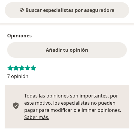
otorrinolaringológico en áreas de emergencia y
Buscar especialistas por aseguradora
hospitalización
HOSPITAL CENTRO MÉDICO NAVAL CIRUJANO MAYOR
SANTIAGO TÁVARA | LIMA |
Opiniones
· Médico residente de otorrinolaringología
· ROTACIÓN: Audiología
Añadir tu opinión
HOSPITAL NACIONAL “DOS DE MAYO” | LIMA |
· Médico residente de otorrinolaringología
7 opinión
· ROTACIÓN: cirugía de cabeza y cuello
INSTITUTO NACIONAL DE SALUD DEL NIÑO BREÑA |
Todas las opiniones son importantes, por
LIMA |
este motivo, los especialistas no pueden
· Médico residente de otorrinolaringología
pagar para modificar o eliminar opiniones.
· ROTACIÓN: otorrinolaringología pediátrica
Más información sobre opiniones
Saber más.
HOSPITAL RUBER INTERNACIONAL | MADRID |