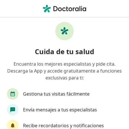
Men
Enfermedades De La Garganta • Chiclayo, Lambayeque
Filtros
• 1
Seguro
Mapa
Especialistas en Enfermedades de la
Cuida de tu salud
garganta en Chiclayo
Encuentra los mejores especialistas y pide cita.
Descarga la App y accede gratuitamente a funciones
¿Qué especialidad estás buscando?
exclusivas para ti:
Otorrino
Pediatra
Gestiona tus visitas fácilmente
Envía mensajes a tus especialistas
Recibe recordatorios y notificaciones