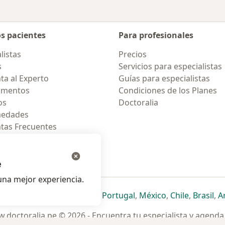
os pacientes
Para profesionales
listas
Precios
s
Servicios para especialistas
ta al Experto
Guías para especialistas
amentos
Condiciones de los Planes
os
Doctoralia
medades
tas Frecuentes
ión para celular
e
na mejor experiencia.
ueva pestaña
en una nueva pestaña
e abre en una nueva pestaña
se abre en una nueva pestaña
se abre en una nueva pestaña
se abre en una nueva pestaña
se abre en una nueva p
se abre en una
se abre e
se
Italia
,
Deutschland
,
Česko
,
Portugal
,
México
,
Chile
,
Brasil
,
A
.doctoralia.pe © 2026 - Encuentra tu especialista y agenda 