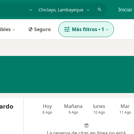
dad, enfermedad o nombre
p. ej. Lima
Iniciar
ibles
Seguro
Más filtros
•
1
ardo
Hoy
Mañana
lunes
Mar
8 Ago
9 Ago
10 Ago
11 Ago
La reserva de citas en línea no está