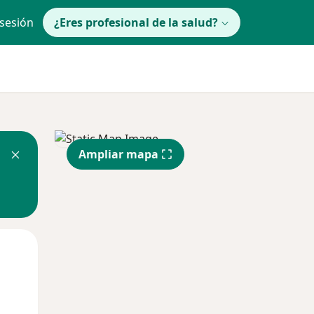
 sesión
¿Eres profesional de la salud?
Ampliar mapa
Mié
Jue
Vie
12 Ago
13 Ago
14 Ago