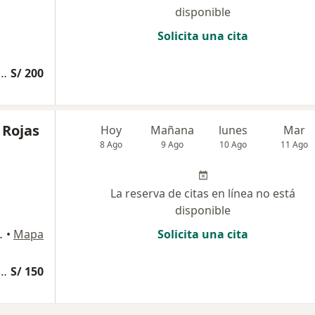
disponible
Solicita una cita
specializada Otorrinolaringológica
S/ 200
 Rojas
Hoy
Mañana
lunes
Mar
8 Ago
9 Ago
10 Ago
11 Ago
La reserva de citas en línea no está
disponible
 piso, Chiclayo
•
Mapa
Solicita una cita
specializada Otorrinolaringológica
S/ 150