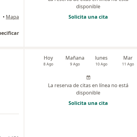
disponible
layo
•
Mapa
Solicita una cita
pecificar
Hoy
Mañana
lunes
Mar
8 Ago
9 Ago
10 Ago
11 Ago
La reserva de citas en línea no está
disponible
Solicita una cita