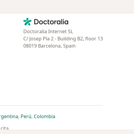
Contacto
Doctoralia - Página de inicio
Doctoralia Internet SL
C/ Josep Pla 2 - Building B2, floor 13
08019 Barcelona, Spain
estaña
 nueva pestaña
n una nueva pestaña
 abre en una nueva pestaña
se abre en una nueva pestaña
se abre en una nueva pestaña
se abre en una nueva pestaña
rgentina
,
Perú
,
Colombia
cita