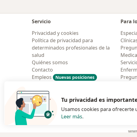
Servicio
Para l
Privacidad y cookies
Especia
Política de privacidad para
Clínica
determinados profesionales de la
Pregun
salud
Medic
Quiénes somos
Servici
Contacto
Enfer
Empleos
Pregun
Nuevas posiciones
Condiciones Generales de
Aplicac
Contratación
Tu privacidad es important
Usamos cookies para ofrecerte u
Leer más
.
se abre en una n
se abre 
s
Polska
,
Türkiye
,
España
,
www