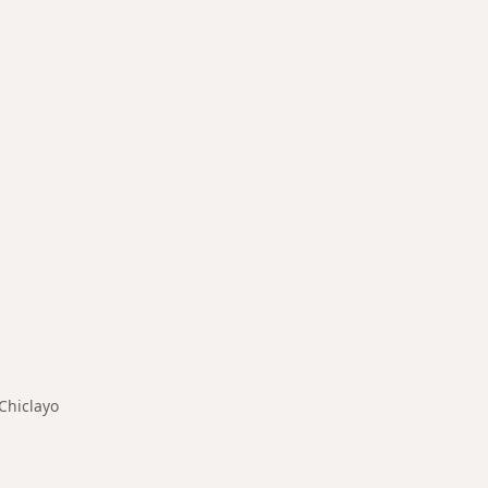
medades en Chiclayo
Chiclayo
iar de ciudad