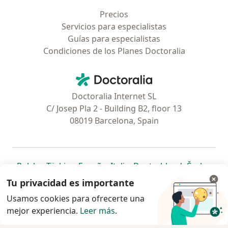
Precios
Servicios para especialistas
Guías para especialistas
Condiciones de los Planes Doctoralia
Contacto
Doctoralia - Página de inicio
Doctoralia Internet SL
C/ Josep Pla 2 - Building B2, floor 13
08019 Barcelona, Spain
se abre en una nueva pestaña
se abre en una nueva pestaña
se abre en una nueva pestaña
se abre en una nueva pes
se abre en 
se a
Polska
,
Türkiye
,
España
,
Italia
,
Deutschland
,
Česko
,
se abre en una nueva pestaña
se abre en una nueva pestaña
se abre en una nueva pestaña
se abre en una nueva p
se abre en 
se abr
Portugal
,
México
,
Chile
,
Brasil
,
Argentina
,
Perú
,
Tu privacidad es importante
se abre en una nueva pe
Colombia
Usamos cookies para ofrecerte una
mejor experiencia.
www.doctoralia.pe © 2026 - Encuentra tu
Leer más
.
especialista y agenda cita