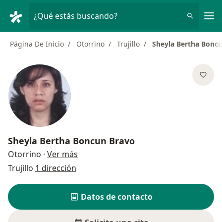
Men
¿Qué estás buscando?
Página De Inicio
Otorrino
Trujillo
Sheyla Bertha Bonc
Sheyla Bertha Boncun Bravo
sobre las especializaciones
Otorrino
·
Ver más
Trujillo
1 dirección
Datos de contacto