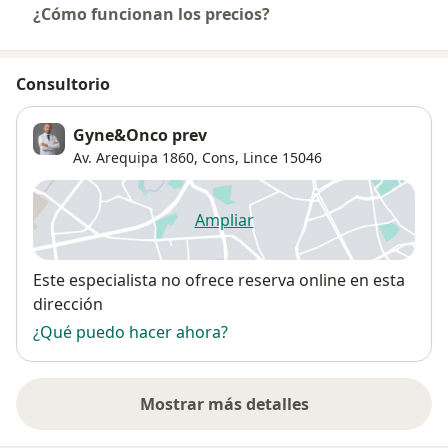
¿Cómo funcionan los precios?
Consultorio
Gyne&Onco prev
Av. Arequipa 1860,
Cons,
Lince
15046
Ampliar
se abre en una nueva pestañ
Disponibilidad
Este especialista no ofrece reserva online en esta
dirección
¿Qué puedo hacer ahora?
Mostrar más detalles
sobre la dirección