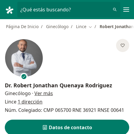
Men
¿Qué estás buscando?
Página De Inicio
Ginecólogo
Lince
Robert Jonathan
Cambiar de ciudad
Dr.
Robert Jonathan Quenaya Rodriguez
sobre las especializaciones
Ginecólogo
·
Ver más
Lince
1 dirección
Núm. Colegiado: CMP 065700 RNE 36921 RNSE 00641
Datos de contacto