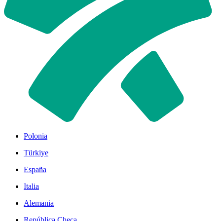
Polonia
Türkiye
España
Italia
Alemania
República Checa