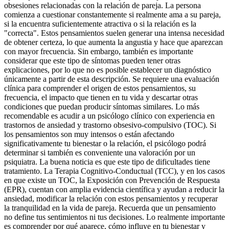
obsesiones relacionadas con la relación de pareja. La persona
comienza a cuestionar constantemente si realmente ama a su pareja,
si la encuentra suficientemente atractiva o si la relación es la
"correcta". Estos pensamientos suelen generar una intensa necesidad
de obtener certeza, lo que aumenta la angustia y hace que aparezcan
con mayor frecuencia. Sin embargo, también es importante
considerar que este tipo de síntomas pueden tener otras
explicaciones, por lo que no es posible establecer un diagnóstico
únicamente a partir de esta descripción. Se requiere una evaluación
clínica para comprender el origen de estos pensamientos, su
frecuencia, el impacto que tienen en tu vida y descartar otras
condiciones que puedan producir síntomas similares. Lo más
recomendable es acudir a un psicólogo clínico con experiencia en
trastornos de ansiedad y trastorno obsesivo-compulsivo (TOC). Si
los pensamientos son muy intensos o están afectando
significativamente tu bienestar o la relación, el psicólogo podrá
determinar si también es conveniente una valoración por un
psiquiatra. La buena noticia es que este tipo de dificultades tiene
tratamiento. La Terapia Cognitivo-Conductual (TCC), y en los casos
en que existe un TOC, la Exposición con Prevención de Respuesta
(EPR), cuentan con amplia evidencia científica y ayudan a reducir la
ansiedad, modificar la relación con estos pensamientos y recuperar
la tranquilidad en la vida de pareja. Recuerda que un pensamiento
no define tus sentimientos ni tus decisiones. Lo realmente importante
es comprender por qué aparece, cómo influye en tu bienestar y