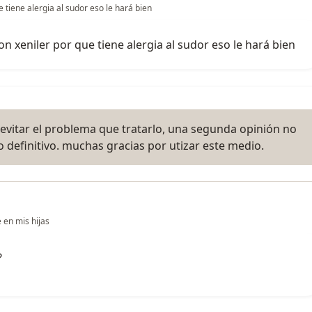
 tiene alergia al sudor eso le hará bien
n xeniler por que tiene alergia al sudor eso le hará bien
evitar el problema que tratarlo, una segunda opinión no
to definitivo. muchas gracias por utizar este medio.
 en mis hijas
?