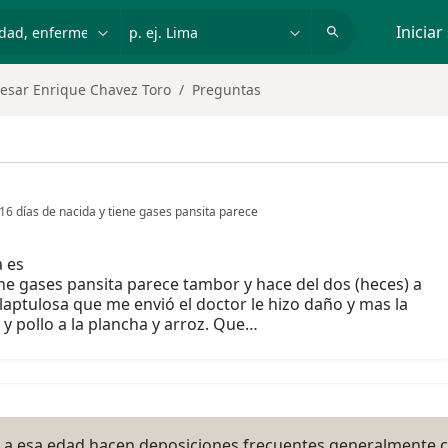
dad, enfermedad o nombre
p. ej. Lima
Iniciar
esar Enrique Chavez Toro
Preguntas
16 días de nacida y tiene gases pansita parece
a es
iene gases pansita parece tambor y hace del dos (heces) a
laptulosa que me envió el doctor le hizo daño y mas la
 pollo a la plancha y arroz. Que…
 a esa edad hacen deposiciones frecuentes generalmente c