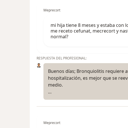
Meprecort
mi hija tiene 8 meses y estaba con l
me receto cefunat, mecrecort y nas
normal?
RESPUESTA DEL PROFESIONAL:
Buenos días; Bronquiolitis requiere 
hospitalización, es mejor que se reev
medio.
…
Meprecort