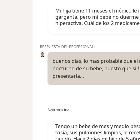
Mi hija tiene 11 meses el médico l
garganta, pero mi bebé no duerme b
hiperactiva. Cuál de los 2 medicam
RESPUESTA DEL PROFESIONAL:
buenos dias, lo mas probable que e
nocturno de su bebe, puesto que si
presentaría…
Azitromicina
Tengo un bebe de mes y medio pesa 4
tosía, sus pulmones limpios, le rec
rapido. Hace 2 días mi hijo de 5 año