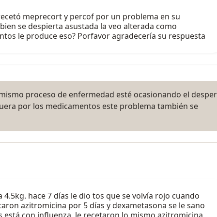
e recetó meprecort y percof por un problema en su
ien se despierta asustada la veo alterada como
entos le produce eso? Porfavor agradecería su respuesta
l mismo proceso de enfermedad esté ocasionando el desper
 fuera por los medicamentos este problema también se
.5kg. hace 7 días le dio tos que se volvía rojo cuando
etaron azitromicina por 5 días y dexametasona se le sano
s está con influenza, le recetaron lo mismo azitromicina,