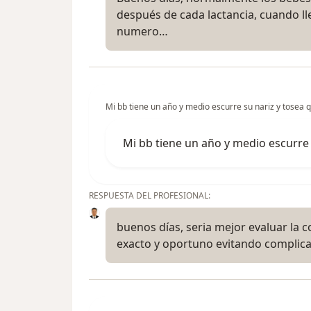
después de cada lactancia, cuando ll
numero…
Mi bb tiene un año y medio escurre su nariz y tosea q
Mi bb tiene un año y medio escurre 
RESPUESTA DEL PROFESIONAL:
buenos días, seria mejor evaluar la c
exacto y oportuno evitando complicac