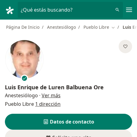
Men
¿Qué estás buscando?
Página De Inicio
Anestesiólogo
Pueblo Libre
Luis E
Cambiar de 
Luis Enrique de Luren Balbuena Ore
sobre las especializaciones
Anestesiólogo
·
Ver más
Pueblo Libre
1 dirección
Datos de contacto