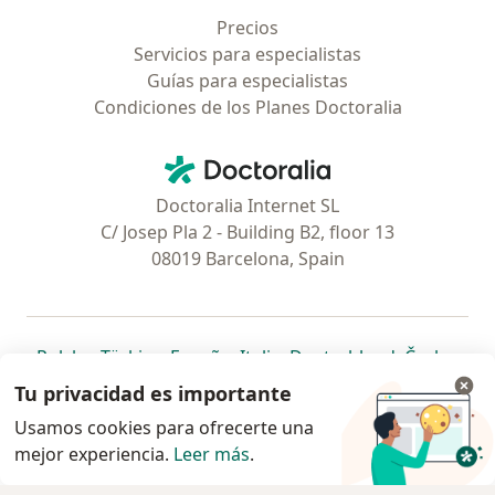
Precios
Servicios para especialistas
Guías para especialistas
Condiciones de los Planes Doctoralia
Contacto
Doctoralia - Página de inicio
Doctoralia Internet SL
C/ Josep Pla 2 - Building B2, floor 13
08019 Barcelona, Spain
se abre en una nueva pestaña
se abre en una nueva pestaña
se abre en una nueva pestaña
se abre en una nueva pes
se abre en 
se a
Polska
,
Türkiye
,
España
,
Italia
,
Deutschland
,
Česko
,
se abre en una nueva pestaña
se abre en una nueva pestaña
se abre en una nueva pestaña
se abre en una nueva p
se abre en 
se abr
Portugal
,
México
,
Chile
,
Brasil
,
Argentina
,
Perú
,
Tu privacidad es importante
se abre en una nueva pe
Colombia
Usamos cookies para ofrecerte una
mejor experiencia.
www.doctoralia.pe © 2026 - Encuentra tu
Leer más
.
especialista y agenda cita