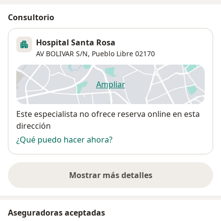
Consultorio
Hospital Santa Rosa
AV BOLIVAR S/N,
Pueblo Libre
02170
Ampliar
se abre en una nueva pestañ
Disponibilidad
Este especialista no ofrece reserva online en esta
dirección
¿Qué puedo hacer ahora?
Mostrar más detalles
sobre la dirección
Aseguradoras aceptadas