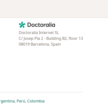
Contacto
Doctoralia - Página de inicio
Doctoralia Internet SL
C/ Josep Pla 2 - Building B2, floor 13
08019 Barcelona, Spain
estaña
 nueva pestaña
n una nueva pestaña
 abre en una nueva pestaña
se abre en una nueva pestaña
se abre en una nueva pestaña
se abre en una nueva pestaña
rgentina
,
Perú
,
Colombia