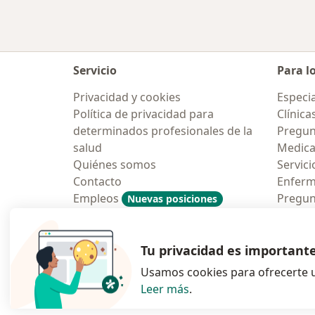
Servicio
Para l
Privacidad y cookies
Especia
Política de privacidad para
Clínica
determinados profesionales de la
Pregun
salud
Medic
Quiénes somos
Servici
Contacto
Enfer
Empleos
Pregun
Nuevas posiciones
Condiciones Generales de
Aplicac
Contratación
Tu privacidad es important
Usamos cookies para ofrecerte u
Leer más
.
se abre en una n
se abre 
s
Polska
,
Türkiye
,
España
,