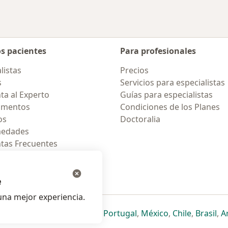
os pacientes
Para profesionales
listas
Precios
s
Servicios para especialistas
ta al Experto
Guías para especialistas
amentos
Condiciones de los Planes
os
Doctoralia
medades
tas Frecuentes
ión para celular
e
na mejor experiencia.
ueva pestaña
en una nueva pestaña
e abre en una nueva pestaña
se abre en una nueva pestaña
se abre en una nueva pestaña
se abre en una nueva pestaña
se abre en una nueva p
se abre en una
se abre e
se
Italia
,
Deutschland
,
Česko
,
Portugal
,
México
,
Chile
,
Brasil
,
A