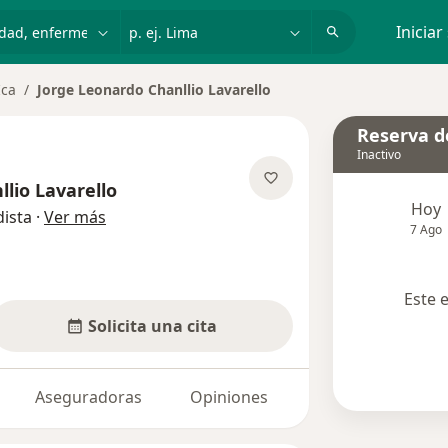
dad, enfermedad o nombre
p. ej. Lima
Iniciar
Ica
Jorge Leonardo Chanllio Lavarello
Reserva de
Inactivo
lio Lavarello
Hoy
sobre las especializaciones
ista
·
Ver más
7 Ago
Este 
Solicita una cita
Aseguradoras
Opiniones