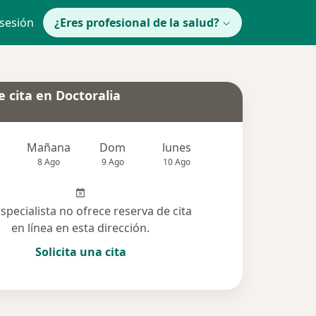
 sesión
¿Eres profesional de la salud?
 cita en Doctoralia
Mañana
Dom
lunes
Mar
Mié
8 Ago
9 Ago
10 Ago
11 Ago
12 Ag
especialista no ofrece reserva de cita
en línea en esta dirección.
Solicita una cita