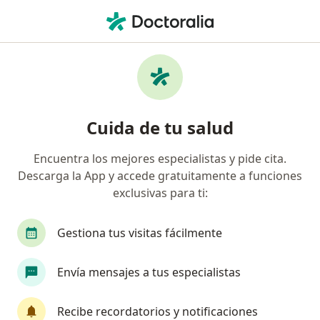
Men
¿Qué estás buscando?
Página De Inicio
Patólogo Clínico
Lima
Felix Jesus 
Cambiar de ciuda
Cuida de tu salud
Encuentra los mejores especialistas y pide cita.
Descarga la App y accede gratuitamente a funciones
exclusivas para ti:
Felix Jesus Davelouis Nuñez
sobre las especializaciones
Patólogo clínico
·
Ver más
Gestiona tus visitas fácilmente
Lima
1 dirección
Envía mensajes a tus especialistas
Datos de contacto
Recibe recordatorios y notificaciones