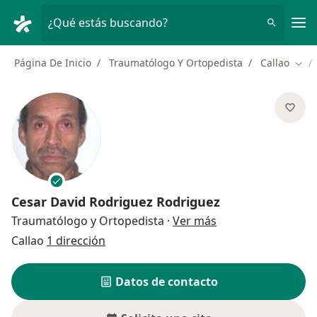
Men
¿Qué estás buscando?
Página De Inicio
Traumatólogo Y Ortopedista
Callao
Camb
Cesar David Rodriguez Rodriguez
sobre las especial
Traumatólogo y Ortopedista
·
Ver más
Callao
1 dirección
Datos de contacto