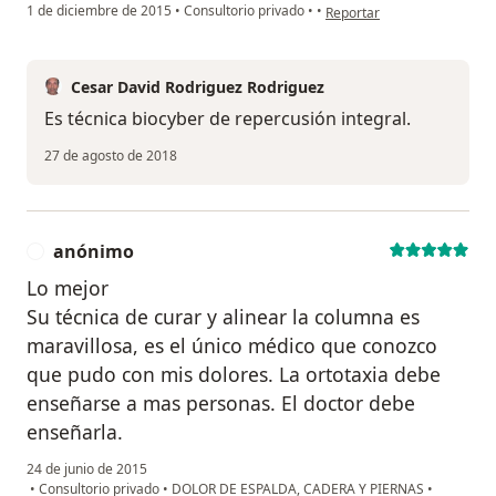
en opinión del usuario anó
1 de diciembre de 2015
•
Consultorio privado
•
•
Reportar
Cesar David Rodriguez Rodriguez
Es técnica biocyber de repercusión integral.
27 de agosto de 2018
anónimo
A
Lo mejor
Su técnica de curar y alinear la columna es
maravillosa, es el único médico que conozco
que pudo con mis dolores. La ortotaxia debe
enseñarse a mas personas. El doctor debe
enseñarla.
24 de junio de 2015
•
Consultorio privado
•
DOLOR DE ESPALDA, CADERA Y PIERNAS
•