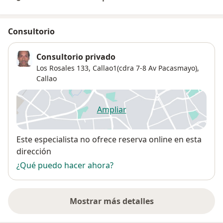
Consultorio
Consultorio privado
Los Rosales 133, Callao1(cdra 7-8 Av Pacasmayo),
Callao
Ampliar
se abre en una nueva pestañ
Disponibilidad
Este especialista no ofrece reserva online en esta
dirección
¿Qué puedo hacer ahora?
Mostrar más detalles
sobre la dirección