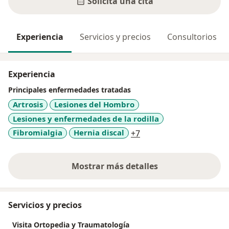
Solicita una cita
Experiencia
Servicios y precios
Consultorios
Experiencia
Principales enfermedades tratadas
Artrosis
Lesiones del Hombro
Lesiones y enfermedades de la rodilla
a11y_sr_more_disease
Fibromialgia
Hernia discal
+7
Mostrar más detalles
sobre la experiencia
Servicios y precios
Visita Ortopedia y Traumatología