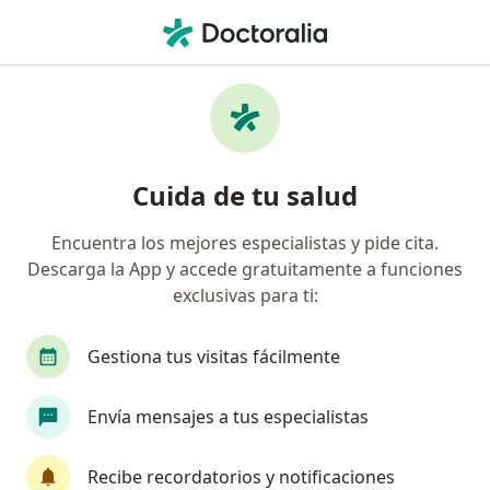
Men
Pediatra • Cajamarca, Cajamarca
Filtros
Seguro:
InSur
Map
Pediatras recomendados de InSur en
Cuida de tu salud
Cajamarca
Encuentra los mejores especialistas y pide cita.
Descarga la App y accede gratuitamente a funciones
exclusivas para ti:
Gestiona tus visitas fácilmente
Envía mensajes a tus especialistas
Patricia Sylvana Egoavil Maldonado
Pediatra
Recibe recordatorios y notificaciones