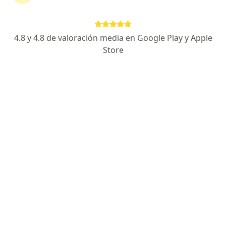
Calle Los Nogales, 179, Cajamarca
•
Mapa
Clinica Los Fresnos
Acepta InSur
4.8 y 4.8 de valoración media en Google Play y Apple
Visita Pediatría
Precio sin especificar
Store
Este especialista no ofrece reserva de cita en línea en esta dirección.
Solicita una cita
Clinica Los Fresnos
Pediatría, Medicina general