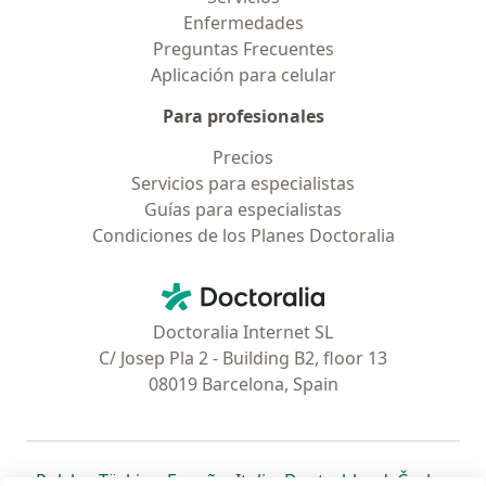
Enfermedades
Preguntas Frecuentes
Aplicación para celular
Para profesionales
Precios
Servicios para especialistas
Guías para especialistas
Condiciones de los Planes Doctoralia
Contacto
Doctoralia - Página de inicio
Doctoralia Internet SL
C/ Josep Pla 2 - Building B2, floor 13
08019 Barcelona, Spain
se abre en una nueva pestaña
se abre en una nueva pestaña
se abre en una nueva pestaña
se abre en una nueva pes
se abre en 
se a
Polska
,
Türkiye
,
España
,
Italia
,
Deutschland
,
Česko
,