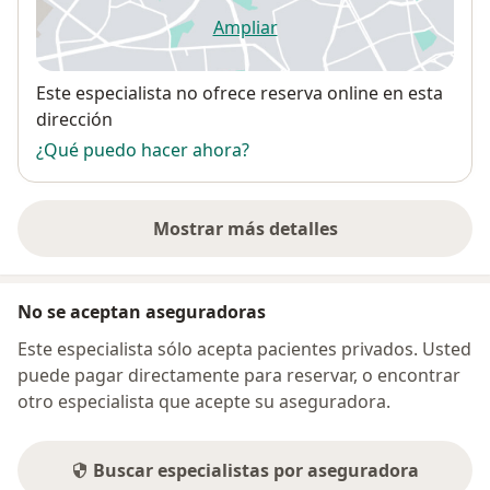
Ampliar
se abre en una nueva pestañ
Disponibilidad
Este especialista no ofrece reserva online en esta
dirección
¿Qué puedo hacer ahora?
Mostrar más detalles
sobre la dirección
No se aceptan aseguradoras
Este especialista sólo acepta pacientes privados. Usted
puede pagar directamente para reservar, o encontrar
otro especialista que acepte su aseguradora.
Buscar especialistas por aseguradora