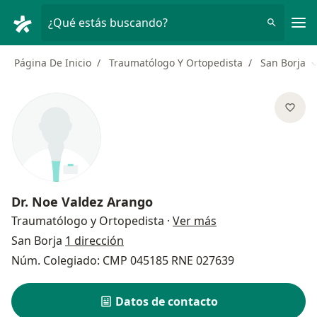
Men
¿Qué estás buscando?
Página De Inicio
Traumatólogo Y Ortopedista
San Borja
C
Dr.
Noe Valdez Arango
sobre las especial
Traumatólogo y Ortopedista
·
Ver más
San Borja
1 dirección
Núm. Colegiado: CMP 045185 RNE 027639
Datos de contacto