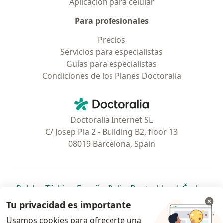
Aplicación para celular
Para profesionales
Precios
Servicios para especialistas
Guías para especialistas
Condiciones de los Planes Doctoralia
Contacto
Doctoralia - Página de inicio
Doctoralia Internet SL
C/ Josep Pla 2 - Building B2, floor 13
08019 Barcelona, Spain
se abre en una nueva pestaña
se abre en una nueva pestaña
se abre en una nueva pestaña
se abre en una nueva pes
se abre en 
se a
Polska
,
Türkiye
,
España
,
Italia
,
Deutschland
,
Česko
,
se abre en una nueva pestaña
se abre en una nueva pestaña
se abre en una nueva pestaña
se abre en una nueva p
se abre en 
se abr
Portugal
,
México
,
Chile
,
Brasil
,
Argentina
,
Perú
,
Tu privacidad es importante
se abre en una nueva pe
Colombia
Usamos cookies para ofrecerte una