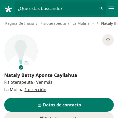
Men
¿Qué estás buscando?
Página De Inicio
Fisioterapeuta
La Molina
Nataly B
Cambiar de ci
Nataly Betty Aponte Cayllahua
sobre las especializaciones
Fisioterapeuta
·
Ver más
La Molina
1 dirección
Datos de contacto