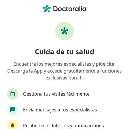
Men
Dolor Cervical • Lima, La Molina
Filtros
• 1
Seguro
Mapa
Especialistas en Dolor cervical en La Molina
Cuida de tu salud
Encuentra los mejores especialistas y pide cita.
¿Qué especialidad estás buscando?
Descarga la App y accede gratuitamente a funciones
Fisioterapeuta
Traumatólogo y Ortopedista
exclusivas para ti:
Gestiona tus visitas fácilmente
Envía mensajes a tus especialistas
Recibe recordatorios y notificaciones