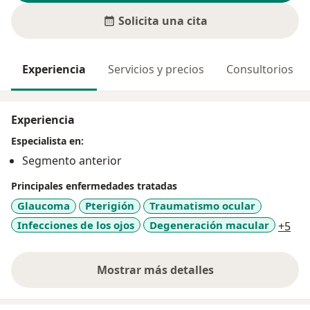
Solicita una cita
Experiencia
Servicios y precios
Consultorios
Experiencia
Especialista en:
Segmento anterior
Principales enfermedades tratadas
Glaucoma
Pterigión
Traumatismo ocular
a11
Infecciones de los ojos
Degeneración macular
+5
Mostrar más detalles
sobre la experiencia