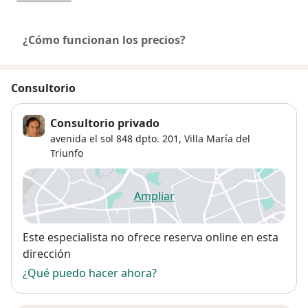
¿Cómo funcionan los precios?
Consultorio
Consultorio privado
avenida el sol 848 dpto. 201,
Villa María del
Triunfo
Ampliar
se abre en una nueva pestañ
Disponibilidad
Este especialista no ofrece reserva online en esta
dirección
¿Qué puedo hacer ahora?