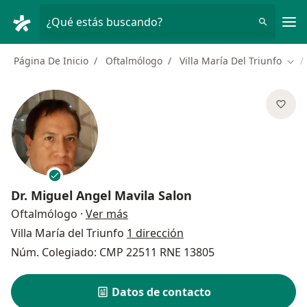
Men
¿Qué estás buscando?
Página De Inicio
Oftalmólogo
Villa María Del Triunfo
Camb
Dr.
Miguel Angel Mavila Salon
sobre las especializaciones
Oftalmólogo
·
Ver más
Villa María del Triunfo
1 dirección
Núm. Colegiado: CMP 22511 RNE 13805
Datos de contacto