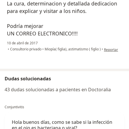
La cura, determinacion y detallada dedicacion
para explicar y visitar a los niños.
Podría mejorar
UN CORREO ELECTRONICO!!!!
10 de abril de 2017
en opinión del 
•
Consultorio privado
•
Miopía( figlia), astimatismo ( figlio )
•
Reportar
Dudas solucionadas
43 dudas solucionadas a pacientes en Doctoralia
Conjuntivitis
Hola buenos días, como se sabe si la infección
en el ojo es bacteriana o viral?