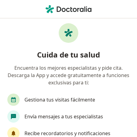
Men
¿Qué estás buscando?
Página De Inicio
Medicamentos
Sulfacrem
Sulfacrem - Información,
Cuida de tu salud
expertos y preguntas frecuentes
Encuentra los mejores especialistas y pide cita.
Descarga la App y accede gratuitamente a funciones
exclusivas para ti:
Información
Pregunta al Experto
Gestiona tus visitas fácilmente
Uso de Sulfacrem
Envía mensajes a tus especialistas
Recibe recordatorios y notificaciones