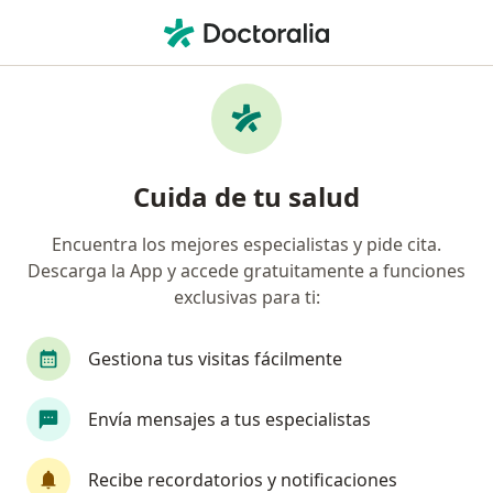
Men
¿Qué estás buscando?
Página De Inicio
Medicamentos
Ab-Broncol Nf
Ab-broncol nf - Información,
Cuida de tu salud
expertos y preguntas frecuentes
Encuentra los mejores especialistas y pide cita.
Descarga la App y accede gratuitamente a funciones
exclusivas para ti:
Información
Pregunta al Experto
Gestiona tus visitas fácilmente
Uso de Ab-broncol nf
Envía mensajes a tus especialistas
Recibe recordatorios y notificaciones