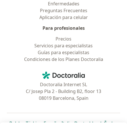
Enfermedades
Preguntas Frecuentes
Aplicación para celular
Para profesionales
Precios
Servicios para especialistas
Guías para especialistas
Condiciones de los Planes Doctoralia
Contacto
Doctoralia - Página de inicio
Doctoralia Internet SL
C/ Josep Pla 2 - Building B2, floor 13
08019 Barcelona, Spain
se abre en una nueva pestaña
se abre en una nueva pestaña
se abre en una nueva pestaña
se abre en una nueva pes
se abre en 
se a
Polska
,
Türkiye
,
España
,
Italia
,
Deutschland
,
Česko
,