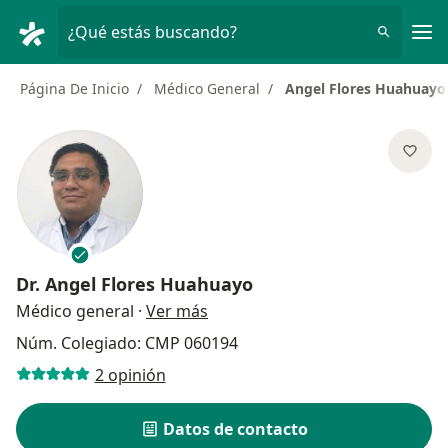
Men
¿Qué estás buscando?
Página De Inicio
Médico General
Angel Flores Huahuayo
Dr.
Angel Flores Huahuayo
sobre las especializaciones
Médico general
·
Ver más
Núm. Colegiado: CMP 060194
2 opinión
Datos de contacto