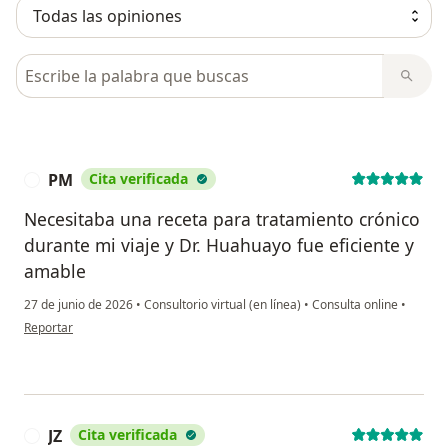
Busca en opiniones
PM
Cita verificada
P
Necesitaba una receta para tratamiento crónico
durante mi viaje y Dr. Huahuayo fue eficiente y
amable
27 de junio de 2026
•
Consultorio virtual (en línea)
•
Consulta online
•
en opinión del usuario PM
Reportar
JZ
Cita verificada
J