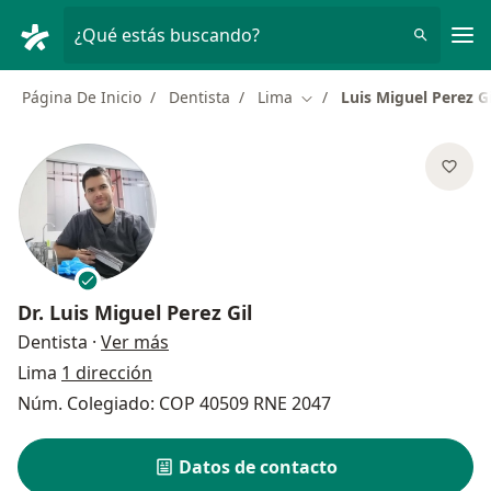
Men
¿Qué estás buscando?
Página De Inicio
Dentista
Lima
Luis Miguel Perez Gi
Cambiar de ciudad
Dr.
Luis Miguel Perez Gil
sobre las especializaciones
Dentista
·
Ver más
Lima
1 dirección
Núm. Colegiado: COP 40509 RNE 2047
Datos de contacto