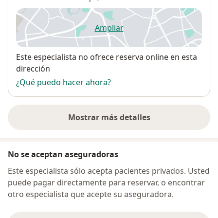
Ampliar
se abre en una nueva pestañ
Disponibilidad
Este especialista no ofrece reserva online en esta
dirección
¿Qué puedo hacer ahora?
Mostrar más detalles
sobre la dirección
No se aceptan aseguradoras
Este especialista sólo acepta pacientes privados. Usted
puede pagar directamente para reservar, o encontrar
otro especialista que acepte su aseguradora.