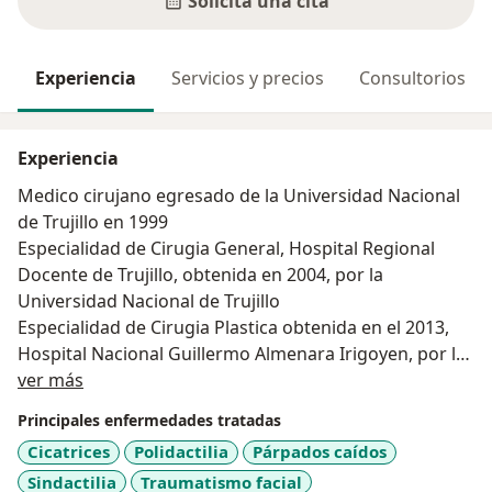
Solicita una cita
Experiencia
Servicios y precios
Consultorios
Experiencia
Medico cirujano egresado de la Universidad Nacional
de Trujillo en 1999
Especialidad de Cirugia General, Hospital Regional
Docente de Trujillo, obtenida en 2004, por la
Universidad Nacional de Trujillo
Especialidad de Cirugia Plastica obtenida en el 2013,
Hospital Nacional Guillermo Almenara Irigoyen, por la
Acerca de mí
Universidad San Martín de Porrres
ver más
Medico Asistente de Essalud desde 2004.
Principales enfermedades tratadas
Cicatrices
Polidactilia
Párpados caídos
Sindactilia
Traumatismo facial