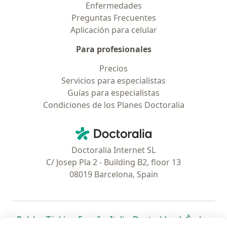
Enfermedades
Preguntas Frecuentes
Aplicación para celular
Para profesionales
Precios
Servicios para especialistas
Guías para especialistas
Condiciones de los Planes Doctoralia
Contacto
Doctoralia - Página de inicio
Doctoralia Internet SL
C/ Josep Pla 2 - Building B2, floor 13
08019 Barcelona, Spain
se abre en una nueva pestaña
se abre en una nueva pestaña
se abre en una nueva pestaña
se abre en una nueva pes
se abre en 
se a
Polska
,
Türkiye
,
España
,
Italia
,
Deutschland
,
Česko
,